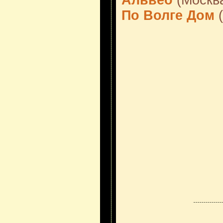
Альвео
(Москв
По Волге Дом
(