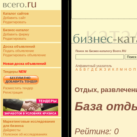
Каталог сайтов
Добавить сайт
Редактировать
Бизнес-каталог
Добавить фирму
Редактировать
Доска объявлений
Подать объявление
Поиск по Бизнес-каталогу Всего.RU
Редактировать объявление
Новая доска объявлений
Алфавитный указатель
А
Б
В
Г
Д
Е
Ж
З
И
К
Л
М
Н
О
П
Тендеры
NEW
Отдых, развлечен
Разместить тендер
Регистрация
База отд
Маркетинговые исследования
для бизнеса
Рейтинг: 0
Дайджесты
Полезное об исследованиях