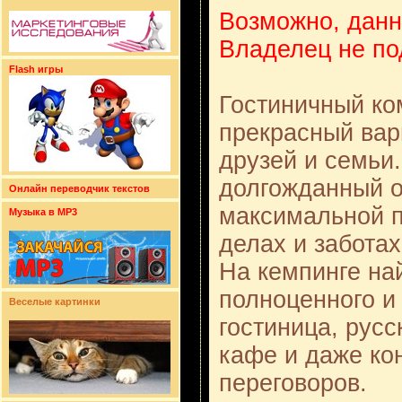
Возможно, данн
Владелец не по
Flash игры
Гостиничный ко
прекрасный вар
друзей и семьи.
долгожданный о
Онлайн переводчик текстов
максимальной п
Музыка в MP3
делах и заботах
На кемпинге на
полноценного и
Веселые картинки
гостиница, русс
кафе и даже ко
переговоров.