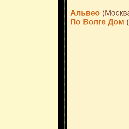
Альвео
(Москв
По Волге Дом
(