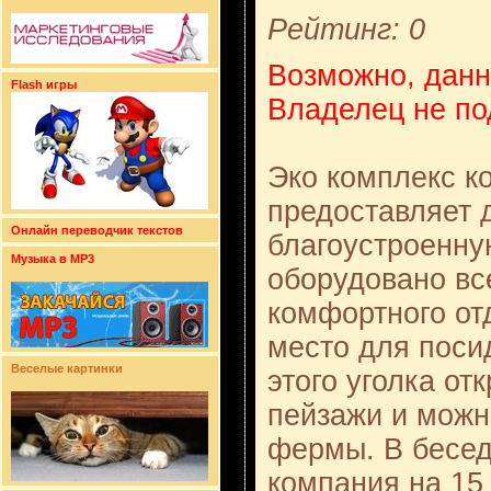
Рейтинг: 0
Возможно, данн
Flash игры
Владелец не по
Эко комплекс к
предоставляет 
Онлайн переводчик текстов
благоустроенну
Музыка в MP3
оборудовано вс
комфортного отд
место для поси
Веселые картинки
этого уголка от
пейзажи и можн
фермы. В бесед
компания на 15 