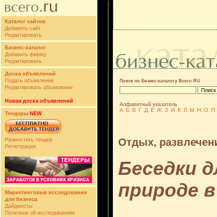
Каталог сайтов
Добавить сайт
Редактировать
Бизнес-каталог
Добавить фирму
Редактировать
Доска объявлений
Подать объявление
Поиск по Бизнес-каталогу Всего.RU
Редактировать объявление
Новая доска объявлений
Алфавитный указатель
А
Б
В
Г
Д
Е
Ж
З
И
К
Л
М
Н
О
П
Тендеры
NEW
Отдых, развлечен
Разместить тендер
Регистрация
Беседки д
природе в
Маркетинговые исследования
для бизнеса
Дайджесты
Полезное об исследованиях