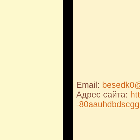
Email:
besedk0@
Адрес сайта:
ht
-80aauhdbdscgg