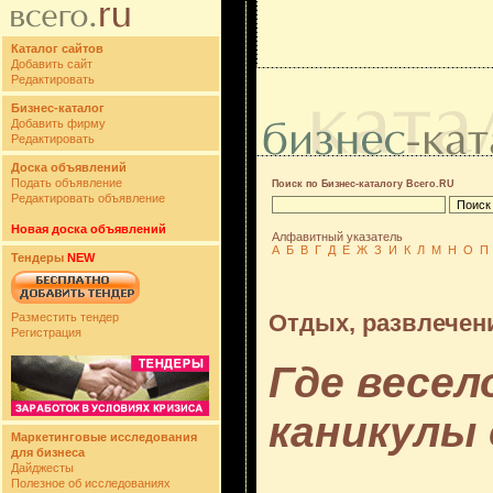
Каталог сайтов
Добавить сайт
Редактировать
Бизнес-каталог
Добавить фирму
Редактировать
Доска объявлений
Подать объявление
Поиск по Бизнес-каталогу Всего.RU
Редактировать объявление
Новая доска объявлений
Алфавитный указатель
А
Б
В
Г
Д
Е
Ж
З
И
К
Л
М
Н
О
П
Тендеры
NEW
Отдых, развлечен
Разместить тендер
Регистрация
Где весел
каникулы
Маркетинговые исследования
для бизнеса
Дайджесты
Полезное об исследованиях