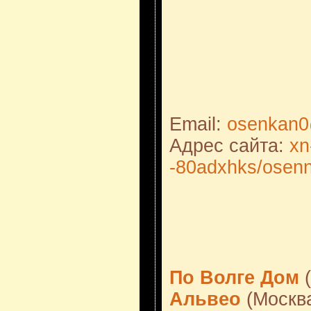
Email:
osenkan0
Адрес сайта:
xn
-80adxhks/osenn
По Волге Дом
(
Альвео
(Москв