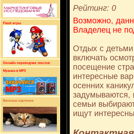
Рейтинг: 0
Возможно, данн
Flash игры
Владелец не по
Отдых с детьми
включать осмот
Онлайн переводчик текстов
посещение стра
Музыка в MP3
интересные вар
осенних канику
задумываются, 
Веселые картинки
семьи выбирают
ищут интересны
Контактная