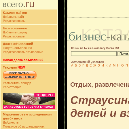
Каталог сайтов
Добавить сайт
Редактировать
Бизнес-каталог
Добавить фирму
Редактировать
Доска объявлений
Подать объявление
Поиск по Бизнес-каталогу Всего.RU
Редактировать объявление
Новая доска объявлений
Алфавитный указатель
А
Б
В
Г
Д
Е
Ж
З
И
К
Л
М
Н
О
П
Тендеры
NEW
Отдых, развлечен
Разместить тендер
Регистрация
Страусин
детей и в
Маркетинговые исследования
для бизнеса
Дайджесты
Полезное об исследованиях