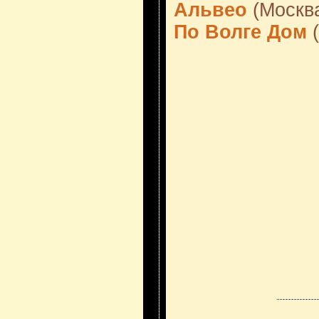
Альвео
(Москв
По Волге Дом
(