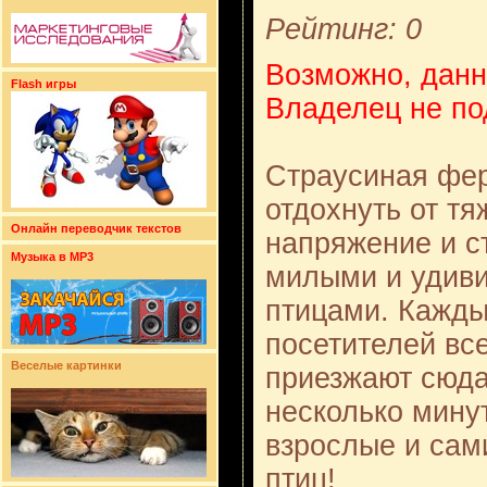
Рейтинг: 0
Возможно, данн
Flash игры
Владелец не по
Страусиная фер
отдохнуть от тя
Онлайн переводчик текстов
напряжение и с
Музыка в MP3
милыми и удив
птицами. Кажды
посетителей все
Веселые картинки
приезжают сюда
несколько мину
взрослые и сам
птиц!