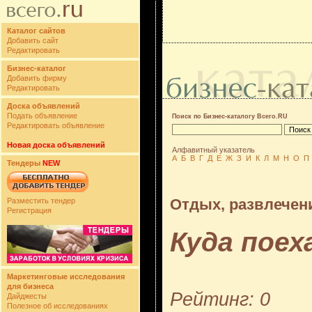
Каталог сайтов
Добавить сайт
Редактировать
Бизнес-каталог
Добавить фирму
Редактировать
Доска объявлений
Подать объявление
Поиск по Бизнес-каталогу Всего.RU
Редактировать объявление
Новая доска объявлений
Алфавитный указатель
А
Б
В
Г
Д
Е
Ж
З
И
К
Л
М
Н
О
П
Тендеры
NEW
Отдых, развлечен
Разместить тендер
Регистрация
Куда поех
Маркетинговые исследования
для бизнеса
Рейтинг: 0
Дайджесты
Полезное об исследованиях