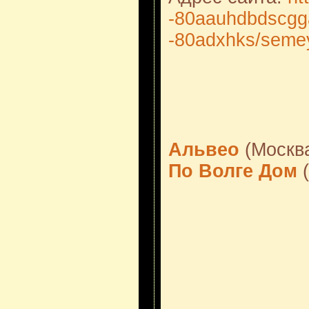
-80aauhdbdscgg
-80adxhks/semey
Альвео
(Москв
По Волге Дом
(