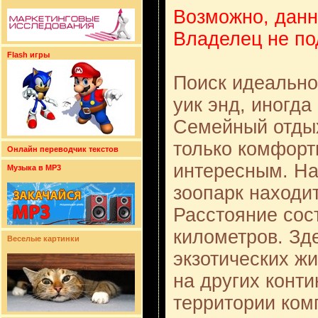
Возможно, данн
Владелец не по
Flash игры
Поиск идеально
уик энд, иногда
Семейный отдых
только комфорт
Онлайн переводчик текстов
интересным. На
Музыка в MP3
зоопарк находит
Расстояние сос
километров. Зд
Веселые картинки
экзотических жи
на других конти
территории ком