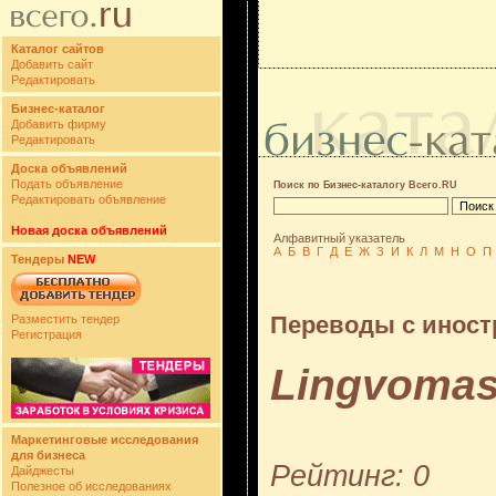
Каталог сайтов
Добавить сайт
Редактировать
Бизнес-каталог
Добавить фирму
Редактировать
Доска объявлений
Подать объявление
Поиск по Бизнес-каталогу Всего.RU
Редактировать объявление
Новая доска объявлений
Алфавитный указатель
А
Б
В
Г
Д
Е
Ж
З
И
К
Л
М
Н
О
П
Тендеры
NEW
Переводы с иност
Разместить тендер
Регистрация
Lingvomas
Маркетинговые исследования
для бизнеса
Рейтинг: 0
Дайджесты
Полезное об исследованиях