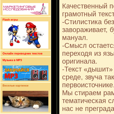
Качественный п
грамотный текст
-Стилистика бе
Flash игры
завораживает, б
мануал.
-Смысл остаетс
переходя из язы
Онлайн переводчик текстов
оригинала.
Музыка в MP3
-Текст «дышит»
среде, звуча та
первоисточнике
Веселые картинки
Мы стираем рам
тематическая с
нас не преграда