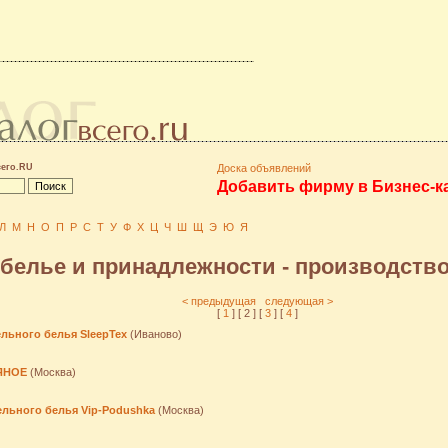
сего.RU
Доска объявлений
Добавить фирму в Бизнес-к
Л
М
Н
О
П
Р
С
Т
У
Ф
Х
Ц
Ч
Ш
Щ
Э
Ю
Я
белье и принадлежности - производство
< предыдущая
следующая >
[
1
] [ 2 ] [
3
] [
4
]
ельного белья SleepTex
(Иваново)
НЯНОЕ
(Москва)
ельного белья Vip-Podushka
(Москва)