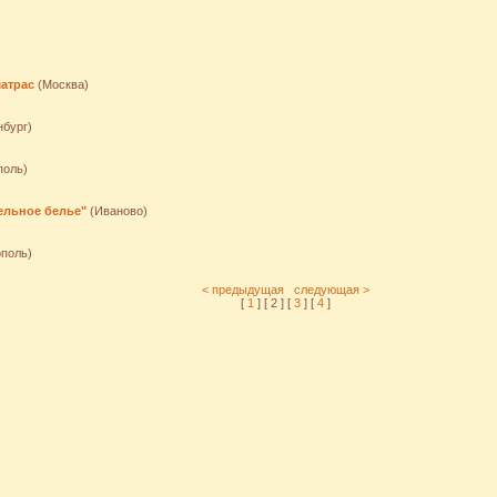
атрас
(Москва)
нбург)
поль)
ельное белье"
(Иваново)
поль)
< предыдущая
следующая >
[
1
] [ 2 ] [
3
] [
4
]