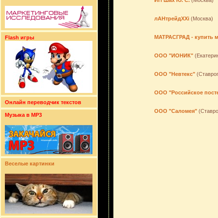
ИП Шах Ю. С.
(Москва)
лАНтрейдXXi
(Москва)
МАТРАСГРАД - купить м
Flash игры
ООО "ИОНИК"
(Екатери
ООО "Невтекс"
(Ставро
ООО "Российское пост
Онлайн переводчик текстов
ООО "Саломея"
(Ставро
Музыка в MP3
Веселые картинки