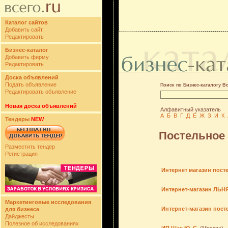
Каталог сайтов
Добавить сайт
Редактировать
Бизнес-каталог
Добавить фирму
Редактировать
Доска объявлений
Подать объявление
Поиск по Бизнес-каталогу В
Редактировать объявление
Новая доска объявлений
Алфавитный указатель
А
Б
В
Г
Д
Е
Ж
З
И
К
Тендеры
NEW
Постельное 
Разместить тендер
Регистрация
Интернет магазин пост
Интернет-магазин ЛЬ
Маркетинговые исследования
Интернет-магазин пост
для бизнеса
Дайджесты
Полезное об исследованиях