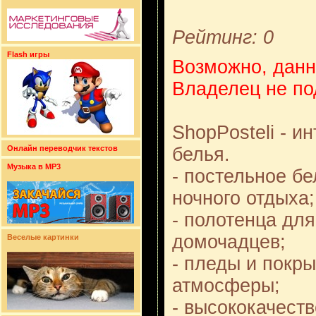
Рейтинг: 0
Flash игры
Возможно, данн
Владелец не по
ShopPosteli - и
белья.
Онлайн переводчик текстов
Музыка в MP3
- постельное б
ночного отдыха;
- полотенца дл
домочадцев;
Веселые картинки
- пледы и покр
атмосферы;
- высококачеств