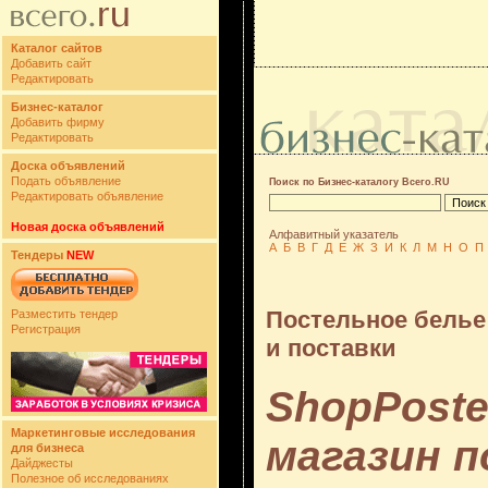
Каталог сайтов
Добавить сайт
Редактировать
Бизнес-каталог
Добавить фирму
Редактировать
Доска объявлений
Подать объявление
Поиск по Бизнес-каталогу Всего.RU
Редактировать объявление
Новая доска объявлений
Алфавитный указатель
А
Б
В
Г
Д
Е
Ж
З
И
К
Л
М
Н
О
П
Тендеры
NEW
Постельное белье
Разместить тендер
Регистрация
и поставки
ShopPoste
Маркетинговые исследования
магазин п
для бизнеса
Дайджесты
Полезное об исследованиях