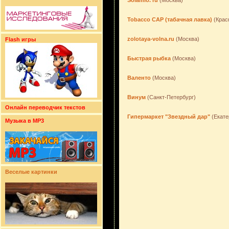
Solamio. ru
(Москва)
Tobacco CAP (табачная лавка)
(Крас
zolotaya-volna.ru
(Москва)
Flash игры
Быстрая рыбка
(Москва)
Валенто
(Москва)
Винум
(Санкт-Петербург)
Онлайн переводчик текстов
Гипермаркет "Звездный дар"
(Екате
Музыка в MP3
Веселые картинки