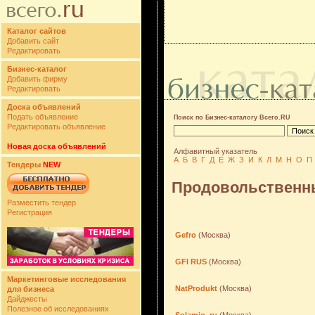
Каталог сайтов
Добавить сайт
Редактировать
Бизнес-каталог
Добавить фирму
Редактировать
Доска объявлений
Подать объявление
Поиск по Бизнес-каталогу Всего.RU
Редактировать объявление
Новая доска объявлений
Алфавитный указатель
А
Б
В
Г
Д
Е
Ж
З
И
К
Л
М
Н
О
П
Тендеры
NEW
Продовольственны
Разместить тендер
Регистрация
Gefro
(Москва)
GFI RUS
(Москва)
Маркетинговые исследования
NatProdukt
(Москва)
для бизнеса
Дайджесты
Полезное об исследованиях