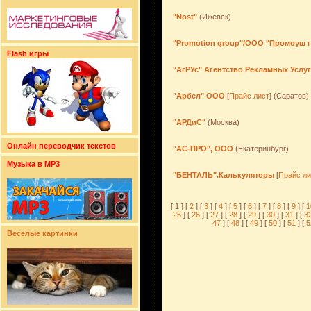
"Nost"
(Ижевск)
"Promotion group"/ООО "Промоуш 
Flash игры
"АгРУс" Агентство Рекламных Услу
"Арбел" ООО
[
Прайс лист
] (Саратов)
"АРДиС"
(Москва)
Онлайн переводчик текстов
"АС-ПРО", ООО
(Екатеринбург)
Музыка в MP3
"БЕНТАЛЬ".Калькуляторы
[
Прайс ли
[ 1 ] [
2
] [
3
] [
4
] [
5
] [
6
] [
7
] [
8
] [
9
] [
1
25
] [
26
] [
27
] [
28
] [
29
] [
30
] [
31
] [
3
47
] [
48
] [
49
] [
50
] [
51
] [
5
Веселые картинки