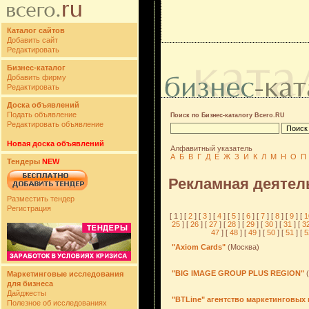
Каталог сайтов
Добавить сайт
Редактировать
Бизнес-каталог
Добавить фирму
Редактировать
Доска объявлений
Подать объявление
Поиск по Бизнес-каталогу Всего.RU
Редактировать объявление
Новая доска объявлений
Алфавитный указатель
А
Б
В
Г
Д
Е
Ж
З
И
К
Л
М
Н
О
П
Тендеры
NEW
Рекламная деятел
Разместить тендер
Регистрация
[ 1 ] [
2
] [
3
] [
4
] [
5
] [
6
] [
7
] [
8
] [
9
] [
1
25
] [
26
] [
27
] [
28
] [
29
] [
30
] [
31
] [
3
47
] [
48
] [
49
] [
50
] [
51
] [
5
"Axiom Cards"
(Москва)
"BIG IMAGE GROUP PLUS REGION"
Маркетинговые исследования
для бизнеса
Дайджесты
"BTLine" агентство маркетинговых
Полезное об исследованиях