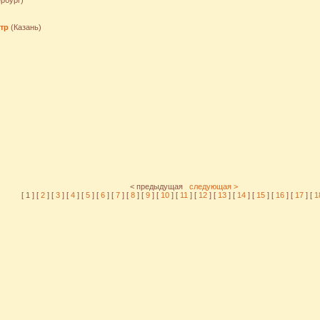
рбург)
тр
(Казань)
< предыдущая
следующая >
[ 1 ] [
2
] [
3
] [
4
] [
5
] [
6
] [
7
] [
8
] [
9
] [
10
] [
11
] [
12
] [
13
] [
14
] [
15
] [
16
] [
17
] [
1