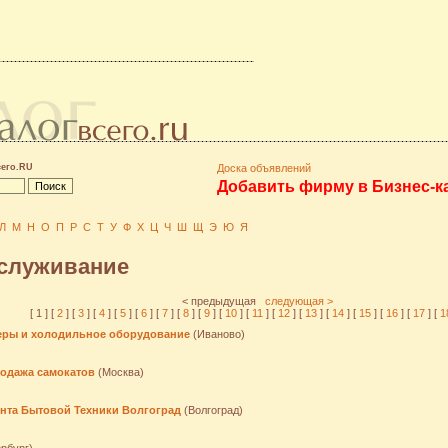
сего.RU
Доска объявлений
Добавить фирму в Бизнес-к
Л
М
Н
О
П
Р
С
Т
У
Ф
Х
Ц
Ч
Ш
Щ
Э
Ю
Я
бслуживание
< предыдущая
следующая >
[ 1 ] [
2
] [
3
] [
4
] [
5
] [
6
] [
7
] [
8
] [
9
] [
10
] [
11
] [
12
] [
13
] [
14
] [
15
] [
16
] [
17
] [
1
неры и холодильное оборудование
(Иваново)
продажа самокатов
(Москва)
онта Бытовой Техники Волгоград
(Волгоград)