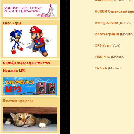
Alliance-arts
(Санкт-Пете
AURUM Сервисный цен
Boring Service
(Москва)
Flash игры
Bosch-repair.ru
(Москва)
CPS-Урал
(Уфа)
FIXOPTIC
(Москва)
Онлайн переводчик текстов
FixTech
(Москва)
Музыка в MP3
Веселые картинки