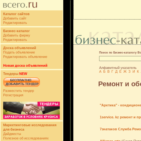
Каталог сайтов
Добавить сайт
Редактировать
Бизнес-каталог
Добавить фирму
Редактировать
Доска объявлений
Подать объявление
Поиск по Бизнес-каталогу В
Редактировать объявление
Новая доска объявлений
Алфавитный указатель
А
Б
В
Г
Д
Е
Ж
З
И
К
Тендеры
NEW
Ремонт и о
Разместить тендер
Регистрация
"Арктика" - кондицио
1service. kz ремонт и 
Маркетинговые исследования
7знатаков Служба Рем
для бизнеса
Дайджесты
Полезное об исследованиях