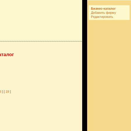
Бизнес-каталог
Добавить фирму
Редактировать
аталог
8
] [
19
]