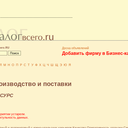
сего.RU
Доска объявлений
Добавить фирму в Бизнес-к
Л
М
Н
О
П
Р
С
Т
У
Ф
Х
Ц
Ч
Ш
Щ
Э
Ю
Я
оизводство и поставки
СУРС
риятии устарели.
ктульность данных.
ный и доломитовый с южно-уральских карьеров.Качество.Оперативность отгрузки.Сер