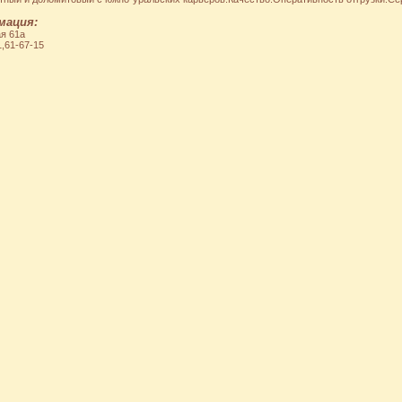
мация:
я 61а
1,61-67-15