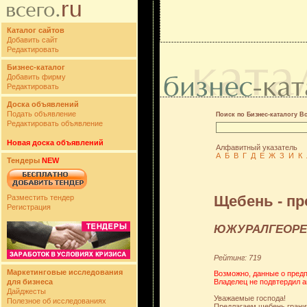
Каталог сайтов
Добавить сайт
Редактировать
Бизнес-каталог
Добавить фирму
Редактировать
Доска объявлений
Подать объявление
Поиск по Бизнес-каталогу В
Редактировать объявление
Новая доска объявлений
Алфавитный указатель
А
Б
В
Г
Д
Е
Ж
З
И
К
Тендеры
NEW
Щебень - пр
Разместить тендер
Регистрация
ЮЖУРАЛГЕОРЕ
Рейтинг: 719
Маркетинговые исследования
Возможно, данные о предп
Владелец не подвтердил а
для бизнеса
Дайджесты
Уважаемые господа!
Полезное об исследованиях
Предлагаем щебень гранит