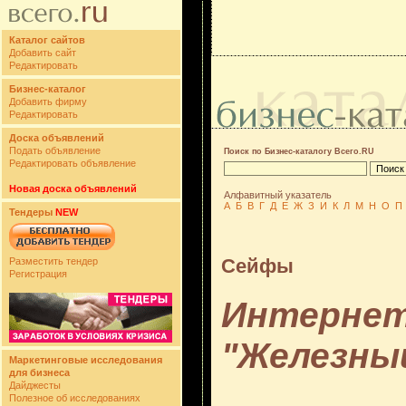
Каталог сайтов
Добавить сайт
Редактировать
Бизнес-каталог
Добавить фирму
Редактировать
Доска объявлений
Подать объявление
Поиск по Бизнес-каталогу Всего.RU
Редактировать объявление
Новая доска объявлений
Алфавитный указатель
А
Б
В
Г
Д
Е
Ж
З
И
К
Л
М
Н
О
П
Тендеры
NEW
Сейфы
Разместить тендер
Регистрация
Интернет
"Железны
Маркетинговые исследования
для бизнеса
Дайджесты
Полезное об исследованиях