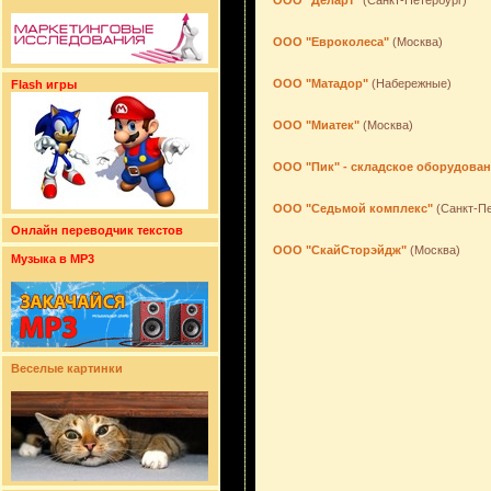
ООО "Деларт"
(Санкт-Петербург)
ООО "Евроколеса"
(Москва)
ООО "Матадор"
(Набережные)
Flash игры
ООО "Миатек"
(Москва)
ООО "Пик" - складское оборудова
ООО "Седьмой комплекс"
(Санкт-Пе
Онлайн переводчик текстов
ООО "СкайСторэйдж"
(Москва)
Музыка в MP3
Веселые картинки