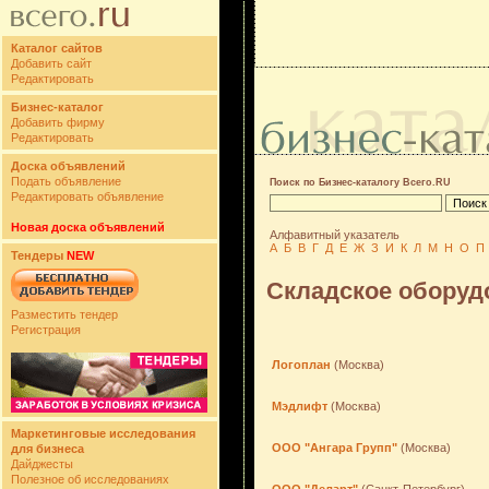
Каталог сайтов
Добавить сайт
Редактировать
Бизнес-каталог
Добавить фирму
Редактировать
Доска объявлений
Подать объявление
Поиск по Бизнес-каталогу Всего.RU
Редактировать объявление
Новая доска объявлений
Алфавитный указатель
А
Б
В
Г
Д
Е
Ж
З
И
К
Л
М
Н
О
П
Тендеры
NEW
Складское оборуд
Разместить тендер
Регистрация
Логоплан
(Москва)
Мэдлифт
(Москва)
Маркетинговые исследования
ООО "Ангара Групп"
(Москва)
для бизнеса
Дайджесты
Полезное об исследованиях