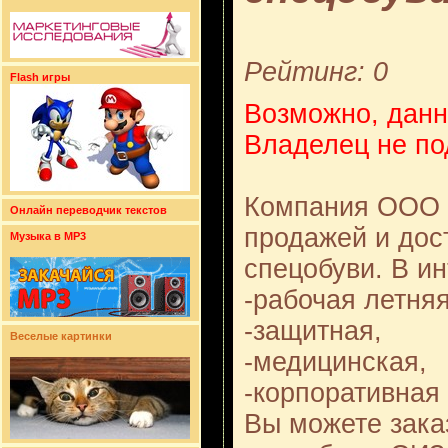
Рейтинг: 0
Flash игры
Возможно, данн
Владелец не по
Компания ООО 
Онлайн переводчик текстов
продажей и дос
Музыка в MP3
спецобуви. В ин
-рабочая летняя
-защитная,
Веселые картинки
-медицинская,
-корпоративная
Вы можете зака