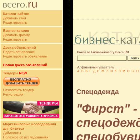
Каталог сайтов
Добавить сайт
Редактировать
Бизнес-каталог
Добавить фирму
Редактировать
Доска объявлений
Подать объявление
Поиск по Бизнес-каталогу Всего.RU
Редактировать объявление
Новая доска объявлений
Алфавитный указатель
А
Б
В
Г
Д
Е
Ж
З
И
К
Л
М
Н
О
П
Тендеры
NEW
Спецодежда
Разместить тендер
Регистрация
"Фирст" -
спецодеж
Маркетинговые исследования
для бизнеса
спецобуви
Дайджесты
Полезное об исследованиях