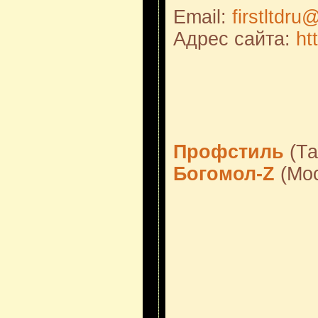
Email:
firstltdr
Адрес сайта:
htt
Профстиль
(Та
Богомол-Z
(Мос