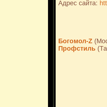
Адрес сайта:
ht
Богомол-Z
(Мос
Профстиль
(Та