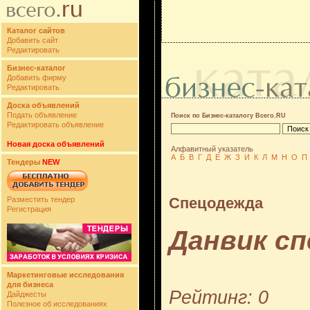
Каталог сайтов
Добавить сайт
Редактировать
Бизнес-каталог
Добавить фирму
Редактировать
Доска объявлений
Подать объявление
Поиск по Бизнес-каталогу Всего.RU
Редактировать объявление
Новая доска объявлений
Алфавитный указатель
А
Б
В
Г
Д
Е
Ж
З
И
К
Л
М
Н
О
П
Тендеры
NEW
Спецодежда
Разместить тендер
Регистрация
Данвик с
Маркетинговые исследования
для бизнеса
Рейтинг: 0
Дайджесты
Полезное об исследованиях