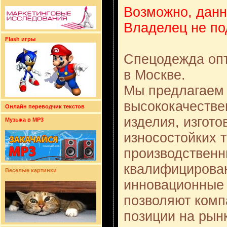
Возможно, данн
Владелец не по
Flash игры
Спецодежда опт
в Москве.
Мы предлагаем
высококачестве
Онлайн переводчик текстов
изделия, изгото
Музыка в MP3
износостойких 
производственн
квалифицирован
Веселые картинки
инновационные 
позволяют комп
позиции на рын