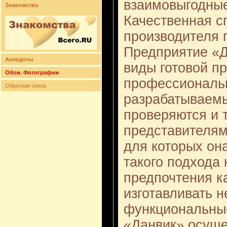
взаимовыгодные
Знакомства
Качественная с
производителя 
Предприятие «Д
Анекдоты
виды готовой п
Обои. Фотографии
профессиональ
Обратная связь
разрабатываем
проверяются и 
представителям
для которых она
такого подхода
предпочтения к
изготавливать н
функциональные
«Данвик» осуще