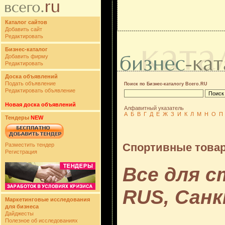
Каталог сайтов
Добавить сайт
Редактировать
Бизнес-каталог
Добавить фирму
Редактировать
Доска объявлений
Подать объявление
Поиск по Бизнес-каталогу Всего.RU
Редактировать объявление
Новая доска объявлений
Алфавитный указатель
А
Б
В
Г
Д
Е
Ж
З
И
К
Л
М
Н
О
П
Тендеры
NEW
Спортивные товар
Разместить тендер
Регистрация
Все для ст
RUS, Сан
Маркетинговые исследования
для бизнеса
Дайджесты
Полезное об исследованиях