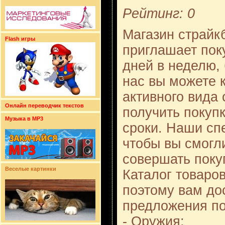
Рейтинг: 0
Магазин страйк
Flash игры
приглашает поку
дней в неделю,
нас вы можете 
активного вида 
Онлайн переводчик текстов
получить покуп
Музыка в MP3
сроки. Наши сп
чтобы вы смог
совершать покуп
Веселые картинки
Каталог товаро
поэтому вам до
предложения по
- Оружия;