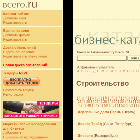
Каталог сайтов
Добавить сайт
Редактировать
Бизнес-каталог
Добавить фирму
Редактировать
Доска объявлений
Подать объявление
Поиск по Бизнес-каталогу Всего.RU
Редактировать объявление
Новая доска объявлений
Алфавитный указатель
А
Б
В
Г
Д
Е
Ж
З
И
К
Л
М
Н
О
П
Тендеры
NEW
Строительство
Разместить тендер
Регистрация
[
1
] [
2
] [
3
] [
4
] [
5
] [
6
] [
7
] [
8
] [
9
] [
1
25
] [
26
] [
27
] [
28
] [
29
] [
30
] [
31
] [
3
47
] [
48
] [
49
] [
50
] [
51
] [
52
] [
53
] [
5
Деревянные дома Пермь
(Пермь)
Диалог Трейд
(Санкт-Петербург)
Маркетинговые исследования
для бизнеса
Дайджесты
Диоксид
(Екатеринбург)
Полезное об исследованиях