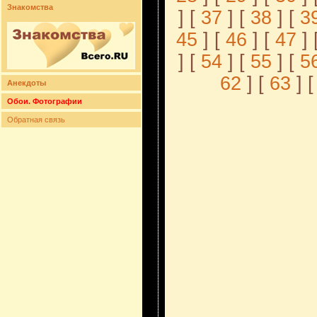
Знакомства
] [
37
] [
38
] [
3
45
] [
46
] [
47
] 
] [
54
] [
55
] [
5
62
] [
63
] [
Анекдоты
Обои. Фотографии
Обратная связь