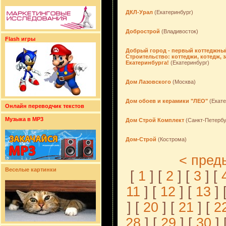
ДКЛ-Урал
(Екатеринбург)
Добрострой
(Владивосток)
Flash игры
Добрый город - первый коттеджны
Строительство: коттеджи, котедж,
Екатеринбурга!
(Екатеринбург)
Дом Лазовского
(Москва)
Дом обоев и керамики "ЛЕО"
(Екате
Онлайн переводчик текстов
Музыка в MP3
Дом Строй Комплект
(Санкт-Петербу
Дом-Строй
(Кострома)
< пред
Веселые картинки
[
1
] [
2
] [
3
] [
11
] [
12
] [
13
] 
] [
20
] [
21
] [
2
28
] [
29
] [
30
] 