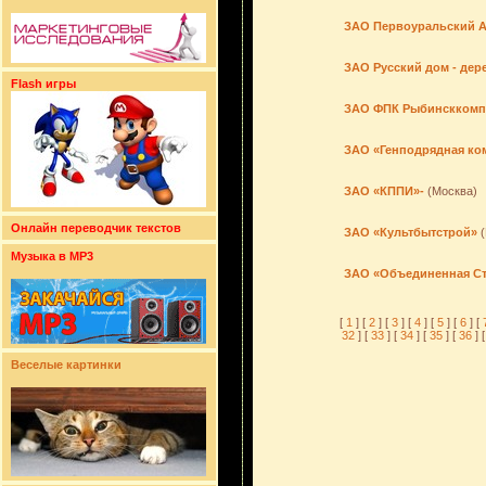
ЗАО Первоуральский А
ЗАО Русский дом - дер
Flash игры
ЗАО ФПК Рыбинсккомп
ЗАО «Генподрядная ко
ЗАО «КППИ»-
(Москва)
Онлайн переводчик текстов
ЗАО «Культбытстрой»
(
Музыка в MP3
ЗАО «Объединенная Ст
[
1
] [
2
] [
3
] [
4
] [
5
] [
6
] [
32
] [
33
] [
34
] [
35
] [
36
] [
Веселые картинки