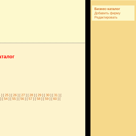
Бизнес-каталог
Добавить фирму
Редактировать
аталог
4
] [
25
] [
26
] [
27
] [
28
] [
29
] [
30
] [
31
] [
3
] [
54
] [
55
] [
56
] [
57
] [
58
] [
59
] [
60
] [