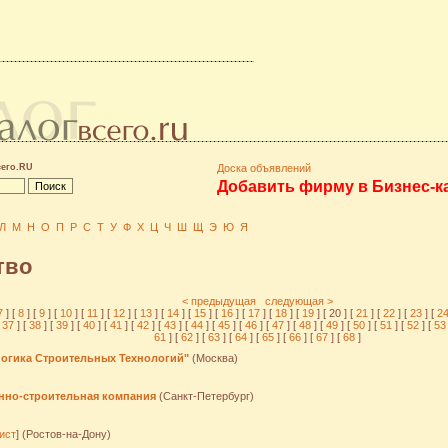
сего.RU
Доска объявлений
Добавить фирму в Бизнес-к
Л
М
Н
О
П
Р
С
Т
У
Ф
Х
Ц
Ч
Ш
Щ
Э
Ю
Я
тво
< предыдущая
следующая >
7
] [
8
] [
9
] [
10
] [
11
] [
12
] [
13
] [
14
] [
15
] [
16
] [
17
] [
18
] [
19
] [ 20 ] [
21
] [
22
] [
23
] [
2
37
] [
38
] [
39
] [
40
] [
41
] [
42
] [
43
] [
44
] [
45
] [
46
] [
47
] [
48
] [
49
] [
50
] [
51
] [
52
] [
5
61
] [
62
] [
63
] [
64
] [
65
] [
66
] [
67
] [
68
]
огика Строительных Технологий"
(Москва)
нно-строительная компания
(Санкт-Петербург)
ист
] (Ростов-на-Дону)