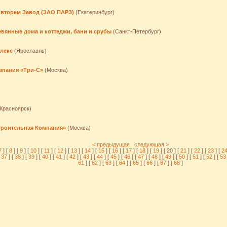
вторем Завод (ЗАО ПАРЗ)
(Екатеринбург)
евянные дома и коттеджи, бани и срубы
(Санкт-Петербург)
лекс
(Ярославль)
мпания «Три-С»
(Москва)
Красноярск)
роительная Компания»
(Москва)
< предыдущая
следующая >
7
] [
8
] [
9
] [
10
] [
11
] [
12
] [
13
] [
14
] [
15
] [
16
] [
17
] [
18
] [
19
] [ 20 ] [
21
] [
22
] [
23
] [
2
37
] [
38
] [
39
] [
40
] [
41
] [
42
] [
43
] [
44
] [
45
] [
46
] [
47
] [
48
] [
49
] [
50
] [
51
] [
52
] [
5
61
] [
62
] [
63
] [
64
] [
65
] [
66
] [
67
] [
68
]