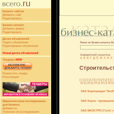
Каталог сайтов
Добавить сайт
Редактировать
Бизнес-каталог
Добавить фирму
Редактировать
Доска объявлений
Подать объявление
Поиск по Бизнес-каталогу В
Редактировать объявление
Новая доска объявлений
Алфавитный указатель
А
Б
В
Г
Д
Е
Ж
З
И
К
Тендеры
NEW
Строительс
Разместить тендер
Регистрация
[
1
] [
2
] [
3
] [
4
] [
5
] [
6
] [
32
] [
33
] [
34
] [
35
] [
36
] [
ЗАО Корпорация "ЭкоЛ
ЗАО Корта - промышле
Маркетинговые исследования
для бизнеса
Дайджесты
ЗАО МАЭСТРО
[
Прайс л
Полезное об исследованиях