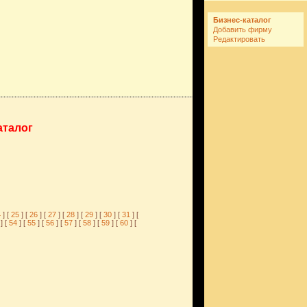
Бизнес-каталог
Добавить фирму
Редактировать
аталог
4
] [
25
] [
26
] [
27
] [
28
] [
29
] [
30
] [
31
] [
3
] [
54
] [
55
] [
56
] [
57
] [
58
] [
59
] [
60
] [