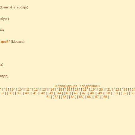
(Санкт-Петербург)
рбург)
й)
Строй"
(Москва)
)
а)
одар)
< предыдущая
следующая >
7
] [
8
] [
9
] [
10
] [
11
] [
12
] [
13
] [
14
] [
15
] [
16
] [
17
] [
18
] [
19
] [
20
] [
21
] [
22
] [
23
] [
2
37
] [
38
] [
39
] [
40
] [
41
] [
42
] [
43
] [
44
] [
45
] [
46
] [
47
] [
48
] [
49
] [
50
] [
51
] [
52
] [
5
61
] [
62
] [
63
] [
64
] [
65
] [
66
] [
67
] [
68
]