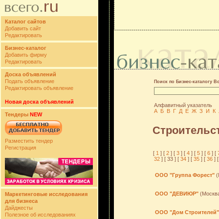
Каталог сайтов
Добавить сайт
Редактировать
Бизнес-каталог
Добавить фирму
Редактировать
Доска объявлений
Подать объявление
Поиск по Бизнес-каталогу В
Редактировать объявление
Новая доска объявлений
Алфавитный указатель
А
Б
В
Г
Д
Е
Ж
З
И
К
Тендеры
NEW
Строительс
Разместить тендер
Регистрация
[
1
] [
2
] [
3
] [
4
] [
5
] [
6
] [
32
] [ 33 ] [
34
] [
35
] [
36
] [
ООО "Группа Форест"
(
ООО "ДЕВИЮР"
(Москв
Маркетинговые исследования
для бизнеса
Дайджесты
ООО "Дом Строителей"
Полезное об исследованиях