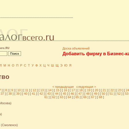
сего.RU
Доска объявлений
Добавить фирму в Бизнес-к
Л
М
Н
О
П
Р
С
Т
У
Ф
Х
Ц
Ч
Ш
Щ
Э
Ю
Я
тво
< предыдущая
следующая >
7
] [
8
] [
9
] [
10
] [
11
] [
12
] [
13
] [
14
] [
15
] [
16
] [
17
] [
18
] [
19
] [
20
] [
21
] [
22
] [
23
] [
2
37
] [
38
] [
39
] [
40
] [
41
] [
42
] [
43
] [
44
] [
45
] [
46
] [
47
] [
48
] [
49
] [
50
] [
51
] [
52
] [
5
61
] [
62
] [
63
] [
64
] [
65
] [
66
] [
67
] [
68
]
Москва)
а)
(Смоленск)