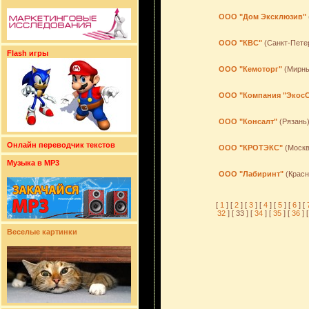
ООО "Дом Эксклюзив"
ООО "КВС"
(Санкт-Пете
Flash игры
ООО "Кемоторг"
(Мирны
ООО "Компания "Экос
ООО "Консалт"
(Рязань
Онлайн переводчик текстов
ООО "КРОТЭКС"
(Москв
Музыка в MP3
ООО "Лабиринт"
(Красн
[
1
] [
2
] [
3
] [
4
] [
5
] [
6
] [
32
] [ 33 ] [
34
] [
35
] [
36
] [
Веселые картинки