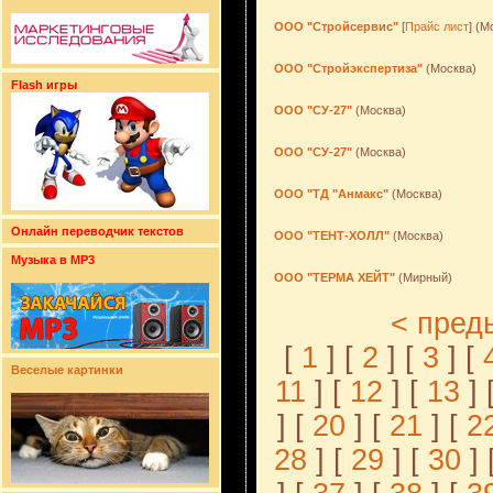
ООО "Стройсервис"
[
Прайс лист
] (М
ООО "Стройэкспертиза"
(Москва)
Flash игры
ООО "СУ-27"
(Москва)
ООО "СУ-27"
(Москва)
ООО "ТД "Анмакс"
(Москва)
Онлайн переводчик текстов
ООО "ТЕНТ-ХОЛЛ"
(Москва)
Музыка в MP3
ООО "ТЕРМА ХЕЙТ"
(Мирный)
< пред
[
1
] [
2
] [
3
] [
Веселые картинки
11
] [
12
] [
13
] 
] [
20
] [
21
] [
2
28
] [
29
] [
30
] 