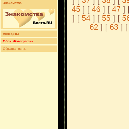
] [
37
] [
38
] [
3
Знакомства
45
] [
46
] [
47
] 
] [
54
] [
55
] [
5
62
] [
63
] [
Анекдоты
Обои. Фотографии
Обратная связь