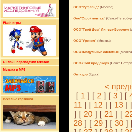
ООО"Руфленд"
(Москва)
Ооо"Строймонтаж"
(Санкт-Петербур
Flash игры
ООО"Твой Дом" Липецк-Воронеж
(
ООО"Урепол"
(Москва)
ООО«Модульные системы»
(Москва
Онлайн переводчик текстов
ООО«ТопЕвроДекор»
(Санкт-Петерб
Музыка в MP3
Оптидор
(Курск)
< пред
[
1
] [
2
] [
3
] [
Веселые картинки
11
] [
12
] [
13
] 
] [
20
] [
21
] [
2
28
] [
29
] [
30
] 