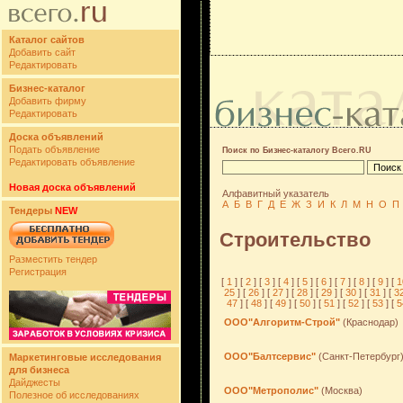
Каталог сайтов
Добавить сайт
Редактировать
Бизнес-каталог
Добавить фирму
Редактировать
Доска объявлений
Подать объявление
Поиск по Бизнес-каталогу Всего.RU
Редактировать объявление
Новая доска объявлений
Алфавитный указатель
А
Б
В
Г
Д
Е
Ж
З
И
К
Л
М
Н
О
П
Тендеры
NEW
Строительство
Разместить тендер
Регистрация
[
1
] [
2
] [
3
] [
4
] [
5
] [
6
] [
7
] [
8
] [
9
] [
1
25
] [
26
] [
27
] [
28
] [
29
] [
30
] [
31
] [
3
47
] [
48
] [
49
] [
50
] [
51
] [
52
] [
53
] [
5
ООО"Алгоритм-Строй"
(Краснодар)
ООО"Балтсервис"
(Санкт-Петербург
Маркетинговые исследования
для бизнеса
Дайджесты
ООО"Метрополис"
(Москва)
Полезное об исследованиях