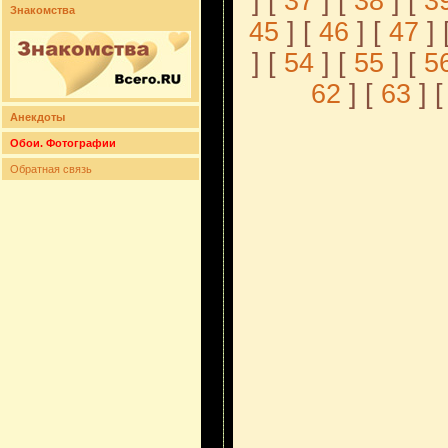
] [
37
] [
38
] [
3
Знакомства
45
] [
46
] [
47
] 
] [
54
] [
55
] [
5
62
] [
63
] [
Анекдоты
Обои. Фотографии
Обратная связь