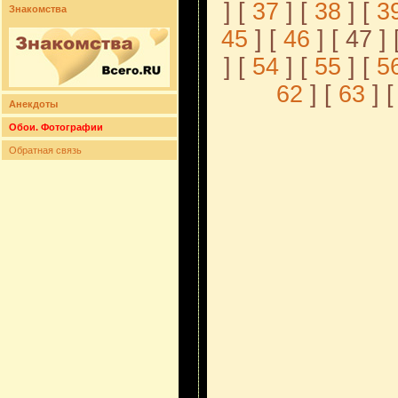
] [
37
] [
38
] [
3
Знакомства
45
] [
46
] [ 47 ] 
] [
54
] [
55
] [
5
62
] [
63
] [
Анекдоты
Обои. Фотографии
Обратная связь