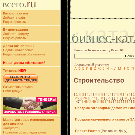
Каталог сайтов
Добавить сайт
Редактировать
Бизнес-каталог
Добавить фирму
Редактировать
Доска объявлений
Подать объявление
Поиск по Бизнес-каталогу Всего.RU
Редактировать объявление
Новая доска объявлений
Алфавитный указатель
А
Б
В
Г
Д
Е
Ж
З
И
К
Л
М
Н
О
П
Тендеры
NEW
Строительство
Разместить тендер
Регистрация
[
1
] [
2
] [
3
] [
4
] [
5
] [
6
] [
7
] [
8
] [
9
] [
1
25
] [
26
] [
27
] [
28
] [
29
] [
30
] [
31
] [
3
47 ] [
48
] [
49
] [
50
] [
51
] [
52
] [
53
] [
5
Продажа загородных домов от Eur
Продажа натурального камня от З
Маркетинговые исследования
для бизнеса
Дайджесты
Проект-Ростов
(Ростов-на-Дону)
Полезное об исследованиях