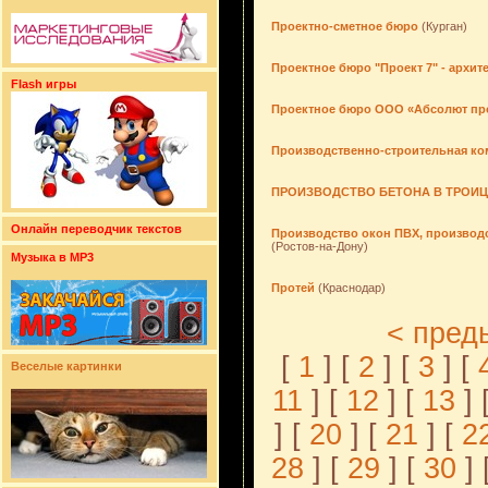
Проектно-сметное бюро
(Курган)
Проектное бюро "Проект 7" - архит
Flash игры
Проектное бюро ООО «Абсолют пр
Производственно-строительная к
ПРОИЗВОДСТВО БЕТОНА В ТРОИЦ
Онлайн переводчик текстов
Производство окон ПВХ, производс
(Ростов-на-Дону)
Музыка в MP3
Протей
(Краснодар)
< пред
[
1
] [
2
] [
3
] [
Веселые картинки
11
] [
12
] [
13
] 
] [
20
] [
21
] [
2
28
] [
29
] [
30
] 