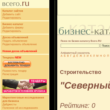
Каталог сайтов
Добавить сайт
Редактировать
Бизнес-каталог
Добавить фирму
Редактировать
Доска объявлений
Подать объявление
Поиск по Бизнес-каталогу Всего.RU
Редактировать объявление
Новая доска объявлений
Алфавитный указатель
А
Б
В
Г
Д
Е
Ж
З
И
К
Л
М
Н
О
П
Тендеры
NEW
Строительство
Разместить тендер
Регистрация
"Северны
Маркетинговые исследования
для бизнеса
Рейтинг: 0
Дайджесты
Полезное об исследованиях