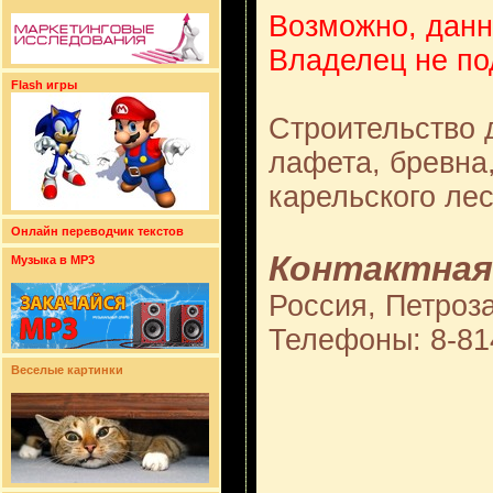
Возможно, данн
Владелец не по
Flash игры
Строительство д
лафета, бревна,
карельского лес
Онлайн переводчик текстов
Контактная
Музыка в MP3
Россия, Петроза
Телефоны: 8-814
Веселые картинки