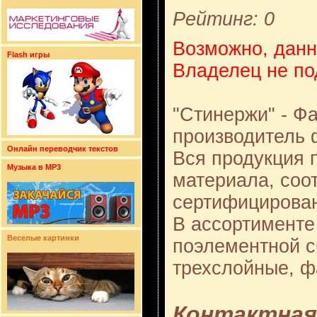
Рейтинг: 0
Возможно, данн
Flash игры
Владелец не по
"Стинержи" - Ф
производитель 
Онлайн переводчик текстов
Вся продукция 
Музыка в MP3
материала, соо
сертифицирова
В ассортименте
Веселые картинки
поэлементной с
трехслойные, ф
Контактная