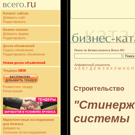
Каталог сайтов
Добавить сайт
Редактировать
Бизнес-каталог
Добавить фирму
Редактировать
Доска объявлений
Подать объявление
Поиск по Бизнес-каталогу Всего.RU
Редактировать объявление
Новая доска объявлений
Алфавитный указатель
А
Б
В
Г
Д
Е
Ж
З
И
К
Л
М
Н
О
П
Тендеры
NEW
Строительство
Разместить тендер
Регистрация
"Стинерж
системы
Маркетинговые исследования
для бизнеса
Дайджесты
Полезное об исследованиях