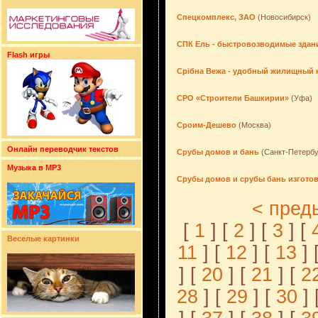
Спецкомплекс, ЗАО
(Новосибирск)
СПК Ель - быстровозводимые здан
Flash игры
Срібна Вежа - удобный жилищный 
СРО «Строители Башкирии»
(Уфа)
Сроим-Дешево
(Москва)
Онлайн переводчик текстов
Срубы домов и бань
(Санкт-Петербу
Музыка в MP3
Срубы домов и срубы бань изготов
< пред
[
1
] [
2
] [
3
] [
Веселые картинки
11
] [
12
] [
13
] 
] [
20
] [
21
] [
2
28
] [
29
] [
30
] 