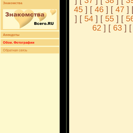
] [
37
] [
38
] [
3
Знакомства
45
] [
46
] [
47
] 
] [
54
] [
55
] [
5
62
] [
63
] [
Анекдоты
Обои. Фотографии
Обратная связь