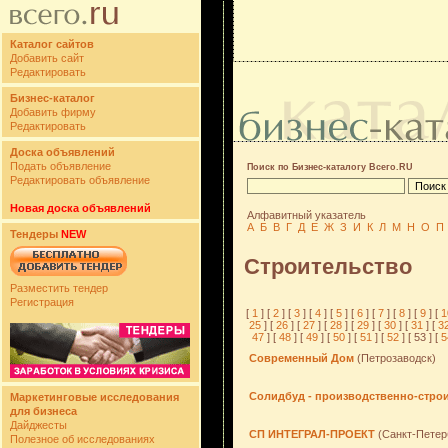
Каталог сайтов
Добавить сайт
Редактировать
Бизнес-каталог
Добавить фирму
Редактировать
Доска объявлений
Подать объявление
Поиск по Бизнес-каталогу Всего.RU
Редактировать объявление
Новая доска объявлений
Алфавитный указатель
А
Б
В
Г
Д
Е
Ж
З
И
К
Л
М
Н
О
П
Тендеры
NEW
Строительство
Разместить тендер
Регистрация
[
1
] [
2
] [
3
] [
4
] [
5
] [
6
] [
7
] [
8
] [
9
] [
1
25
] [
26
] [
27
] [
28
] [
29
] [
30
] [
31
] [
3
47
] [
48
] [
49
] [
50
] [
51
] [
52
] [ 53 ] [
5
Современный Дом
(Петрозаводск)
Солидбуд - производственно-стро
Маркетинговые исследования
для бизнеса
Дайджесты
СП ИНТЕГРАЛ-ПРОЕКТ
(Санкт-Петер
Полезное об исследованиях