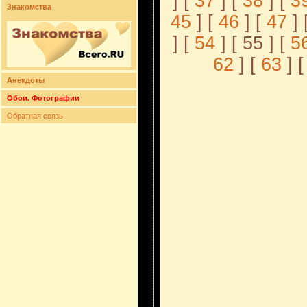
] [
37
] [
38
] [
3
Знакомства
45
] [
46
] [
47
] 
] [
54
] [ 55 ] [
5
62
] [
63
] [
Анекдоты
Обои. Фотографии
Обратная связь