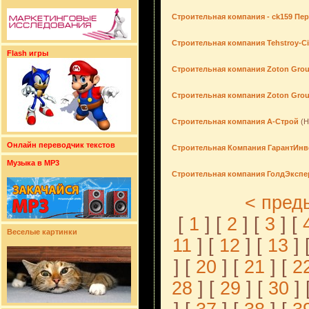
Строительная компания - ck159 Пе
Строительная компания Tehstroy-Ci
Flash игры
Строительная компания Zoton Gro
Строительная компания Zoton Gro
Строительная компания А-Строй
(Н
Онлайн переводчик текстов
Строительная Компания ГарантИнв
Музыка в MP3
Строительная компания ГолдЭксп
< пред
[
1
] [
2
] [
3
] [
Веселые картинки
11
] [
12
] [
13
] 
] [
20
] [
21
] [
2
28
] [
29
] [
30
] 