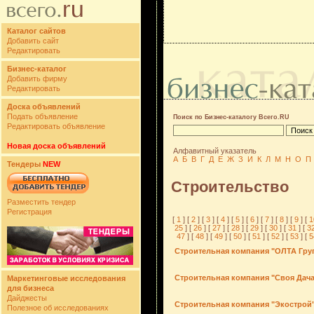
Каталог сайтов
Добавить сайт
Редактировать
Бизнес-каталог
Добавить фирму
Редактировать
Доска объявлений
Подать объявление
Поиск по Бизнес-каталогу Всего.RU
Редактировать объявление
Новая доска объявлений
Алфавитный указатель
А
Б
В
Г
Д
Е
Ж
З
И
К
Л
М
Н
О
П
Тендеры
NEW
Строительство
Разместить тендер
Регистрация
[
1
] [
2
] [
3
] [
4
] [
5
] [
6
] [
7
] [
8
] [
9
] [
1
25
] [
26
] [
27
] [
28
] [
29
] [
30
] [
31
] [
3
47
] [
48
] [
49
] [
50
] [
51
] [
52
] [
53
] [
5
Строительная компания "ОЛТА Гру
Строительная компания "Своя Дача
Маркетинговые исследования
для бизнеса
Дайджесты
Строительная компания "Экострой
Полезное об исследованиях