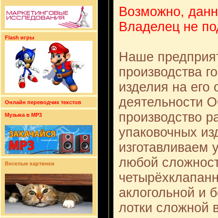
Возможно, данн
Владелец не по
Flash игры
Наше предприят
производства г
изделия на его
деятельности О
Онлайн переводчик текстов
производство р
Музыка в MP3
упаковочных из
изготавливаем 
любой сложност
Веселые картинки
четырёхклапанн
аклогольной и 
лотки сложной 