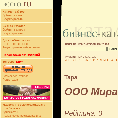
Каталог сайтов
Добавить сайт
Редактировать
Бизнес-каталог
Добавить фирму
Редактировать
Доска объявлений
Подать объявление
Поиск по Бизнес-каталогу Всего.RU
Редактировать объявление
Новая доска объявлений
Алфавитный указатель
А
Б
В
Г
Д
Е
Ж
З
И
К
Л
М
Н
О
П
Тендеры
NEW
Тара
Разместить тендер
Регистрация
ООО Мира
Маркетинговые исследования
для бизнеса
Рейтинг: 0
Дайджесты
Полезное об исследованиях