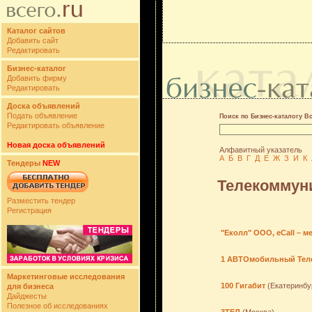
Каталог сайтов
Добавить сайт
Редактировать
Бизнес-каталог
Добавить фирму
Редактировать
Доска объявлений
Подать объявление
Поиск по Бизнес-каталогу В
Редактировать объявление
Новая доска объявлений
Алфавитный указатель
А
Б
В
Г
Д
Е
Ж
З
И
К
Тендеры
NEW
Телекоммуни
Разместить тендер
Регистрация
"Еколл" ООО, eCall – 
1 АВТОмобильный Тел
Маркетинговые исследования
100 Гигабит
(Екатеринбу
для бизнеса
Дайджесты
Полезное об исследованиях