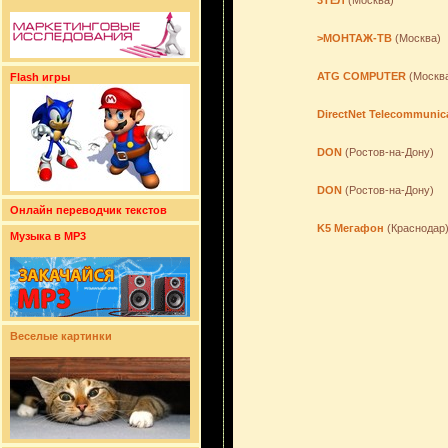
3ТЕЛ
(Москва)
>МОНТАЖ-ТВ
(Москва)
ATG COMPUTER
(Москв
Flash игры
DirectNet Telecommunic
DON
(Ростов-на-Дону)
DON
(Ростов-на-Дону)
Онлайн переводчик текстов
K5 Мегафон
(Краснодар
Музыка в MP3
Веселые картинки