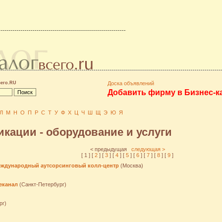
сего.RU
Доска объявлений
Добавить фирму в Бизнес-к
Л
М
Н
О
П
Р
С
Т
У
Ф
Х
Ц
Ч
Ш
Щ
Э
Ю
Я
кации - оборудование и услуги
< предыдущая
следующая >
[ 1 ] [
2
] [
3
] [
4
] [
5
] [
6
] [
7
] [
8
] [
9
]
международный аутсорсинговый колл-центр
(Москва)
еканал
(Санкт-Петербург)
рг)