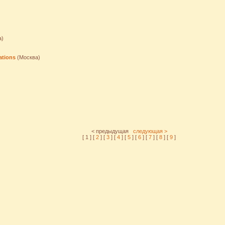
а)
ations
(Москва)
)
< предыдущая
следующая >
[ 1 ] [
2
] [
3
] [
4
] [
5
] [
6
] [
7
] [
8
] [
9
]