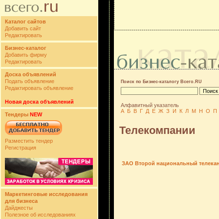
Каталог сайтов
Добавить сайт
Редактировать
Бизнес-каталог
Добавить фирму
Редактировать
Доска объявлений
Подать объявление
Поиск по Бизнес-каталогу Всего.RU
Редактировать объявление
Новая доска объявлений
Алфавитный указатель
А
Б
В
Г
Д
Е
Ж
З
И
К
Л
М
Н
О
П
Тендеры
NEW
Телекомпании
Разместить тендер
Регистрация
ЗАО Второй национальный телека
Маркетинговые исследования
для бизнеса
Дайджесты
Полезное об исследованиях