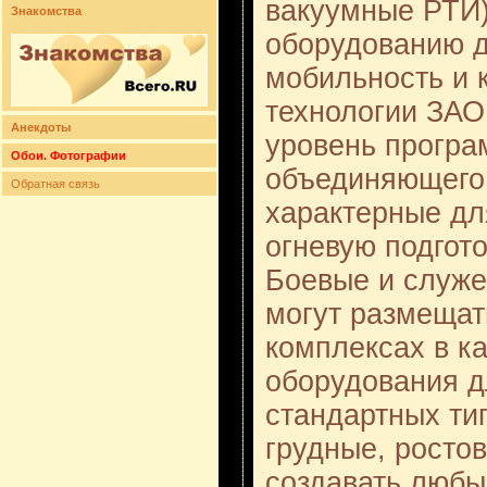
вакуумные РТИ)
Знакомства
оборудованию 
мобильность и 
технологии ЗАО
Анекдоты
уровень програ
Обои. Фотографии
объединяющего 
Обратная связь
характерные дл
огневую подгото
Боевые и служе
могут размещат
комплексах в к
оборудования д
стандартных ти
грудные, ростов
создавать любы