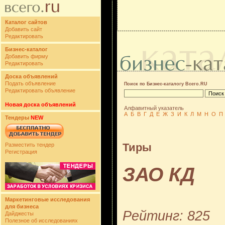
Каталог сайтов
Добавить сайт
Редактировать
Бизнес-каталог
Добавить фирму
Редактировать
Доска объявлений
Подать объявление
Поиск по Бизнес-каталогу Всего.RU
Редактировать объявление
Новая доска объявлений
Алфавитный указатель
А
Б
В
Г
Д
Е
Ж
З
И
К
Л
М
Н
О
П
Тендеры
NEW
Тиры
Разместить тендер
Регистрация
ЗАО КД
Маркетинговые исследования
для бизнеса
Рейтинг: 825
Дайджесты
Полезное об исследованиях