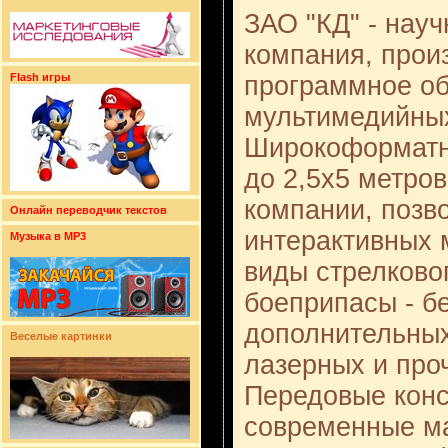
ЗАО "КД" - нау
компания, прои
программное об
Flash игры
мультимедийных
Широкоформатн
до 2,5x5 метро
компании, позв
Онлайн переводчик текстов
интерактивных 
Музыка в MP3
виды стрелково
боеприпасы - б
дополнительных
Веселые картинки
лазерных и про
Передовые конс
современные ма