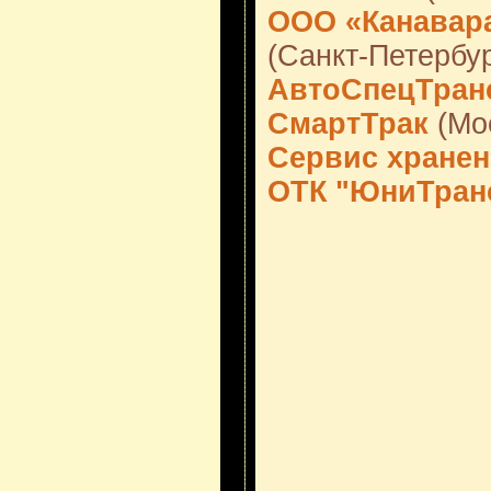
ООО «Канавар
(Санкт-Петербур
АвтоСпецТран
СмартТрак
(Мо
Сервис хране
ОТК "ЮниТран