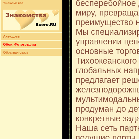
бесперебойное 
Знакомства
миру, превраща
преимущество н
Мы специализи
Анекдоты
управлении цеп
Обои. Фотографии
основные торго
Обратная связь
Тихоокеанского
глобальных напр
предлагает реш
железнодорожны
мультимодальны
продуман до де
конкретные зад
Наша сеть парт
ведущие порты,