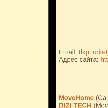
Email:
tlkpriori
Адрес сайта:
htt
MoveHome
(Сан
DIZI TECH
(Мос