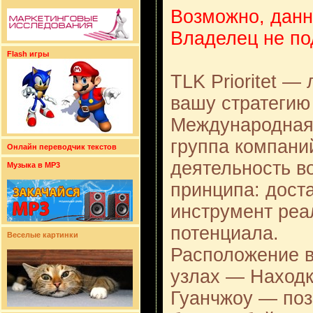
Возможно, данн
Владелец не по
Flash игры
TLK Prioritet —
вашу стратегию
Международная 
группа компаний
Онлайн переводчик текстов
деятельность во
Музыка в MP3
принципа: доста
инструмент реа
потенциала.
Веселые картинки
Расположение в
узлах — Находк
Гуанчжоу — поз