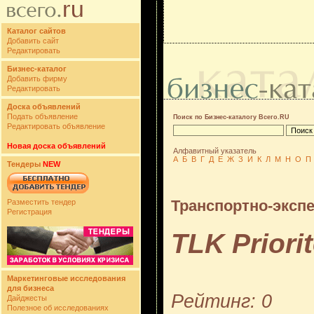
Каталог сайтов
Добавить сайт
Редактировать
Бизнес-каталог
Добавить фирму
Редактировать
Доска объявлений
Подать объявление
Поиск по Бизнес-каталогу Всего.RU
Редактировать объявление
Новая доска объявлений
Алфавитный указатель
А
Б
В
Г
Д
Е
Ж
З
И
К
Л
М
Н
О
П
Тендеры
NEW
Транспортно-эксп
Разместить тендер
Регистрация
TLK Priorit
Маркетинговые исследования
для бизнеса
Рейтинг: 0
Дайджесты
Полезное об исследованиях