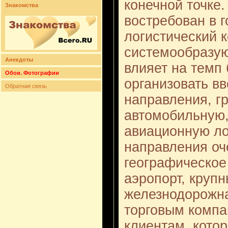
конечной точке.
Знакомства
востребован в г
логистический 
системообразу
Анекдоты
влияет на темп
Обои. Фотографии
организовать вв
Обратная связь
направления, г
автомобильную
авиационную ло
направления оч
географическо
аэропорт, круп
железнодорожна
торговым компа
клиентам, кото