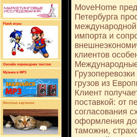
MoveHome предл
Петербурга пр
международной 
Flash игры
импорта и сопр
внешнеэкономич
клиентов особе
Международные 
Онлайн переводчик текстов
Грузоперевозки
Музыка в MP3
грузов из Евро
Клиент получае
поставкой: от п
Веселые картинки
согласования с
оформления до
таможни, страхо