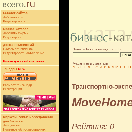
Каталог сайтов
Добавить сайт
Редактировать
Бизнес-каталог
Добавить фирму
Редактировать
Доска объявлений
Подать объявление
Поиск по Бизнес-каталогу Всего.RU
Редактировать объявление
Новая доска объявлений
Алфавитный указатель
А
Б
В
Г
Д
Е
Ж
З
И
К
Л
М
Н
О
П
Тендеры
NEW
Транспортно-эксп
Разместить тендер
Регистрация
MoveHom
Маркетинговые исследования
для бизнеса
Рейтинг: 0
Дайджесты
Полезное об исследованиях