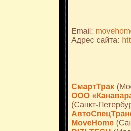
Email:
movehome
Адрес сайта:
ht
СмартТрак
(Мо
ООО «Канавар
(Санкт-Петербур
АвтоСпецТран
MoveHome
(Сан