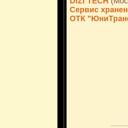
DIZI TECH
(Мос
Сервис хране
ОТК "ЮниТран