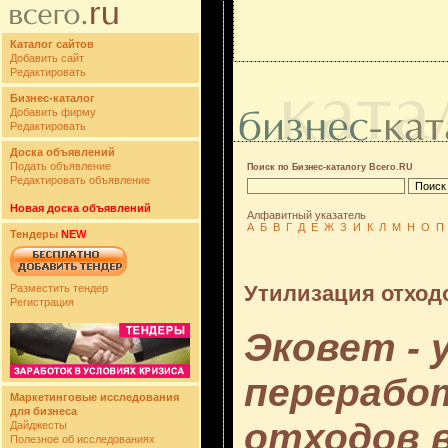
Каталог сайтов
Добавить сайт
Редактировать
Бизнес-каталог
Добавить фирму
Редактировать
Доска объявлений
Подать объявление
Поиск по Бизнес-каталогу Всего.RU
Редактировать объявление
Новая доска объявлений
Алфавитный указатель
А
Б
В
Г
Д
Е
Ж
З
И
К
Л
М
Н
О
П
Тендеры
NEW
Утилизация отход
Разместить тендер
Регистрация
Эковет - 
перерабо
Маркетинговые исследования
для бизнеса
отходов в
Дайджесты
Полезное об исследованиях