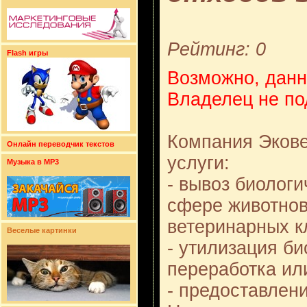
Рейтинг: 0
Flash игры
Возможно, данн
Владелец не по
Компания Эков
Онлайн переводчик текстов
услуги:
Музыка в MP3
- вывоз биологи
сфере животнов
ветеринарных к
Веселые картинки
- утилизация би
переработка ил
- предоставлен