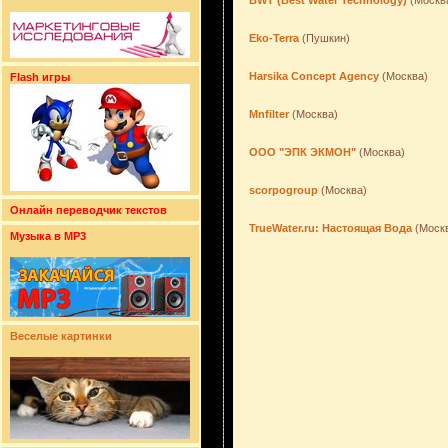
BWT (Best Water Technology)
(Москв
Eko-Terra
(Пушкин)
Harsika Concept Agency
(Москва)
Flash игры
Mnfilter
(Москва)
OOO "ЭПК ЭКМОН"
(Москва)
scorpogroup
(Москва)
Онлайн переводчик текстов
TrueWater.ru: Настоящая Вода
(Моск
Музыка в MP3
Веселые картинки