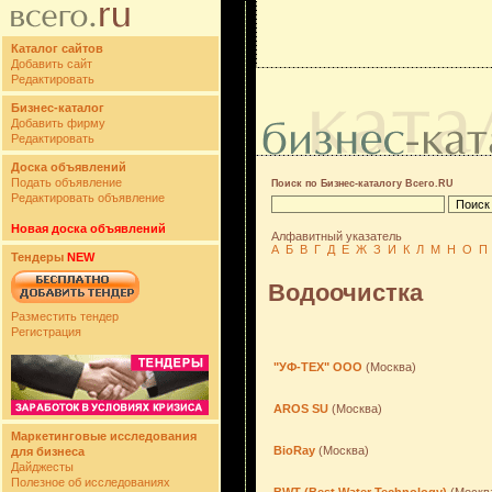
Каталог сайтов
Добавить сайт
Редактировать
Бизнес-каталог
Добавить фирму
Редактировать
Доска объявлений
Подать объявление
Поиск по Бизнес-каталогу Всего.RU
Редактировать объявление
Новая доска объявлений
Алфавитный указатель
А
Б
В
Г
Д
Е
Ж
З
И
К
Л
М
Н
О
П
Тендеры
NEW
Водоочистка
Разместить тендер
Регистрация
"УФ-ТЕХ" ООО
(Москва)
AROS SU
(Москва)
Маркетинговые исследования
BioRay
(Москва)
для бизнеса
Дайджесты
Полезное об исследованиях