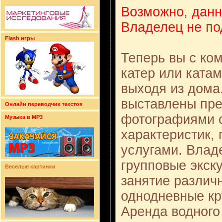
Возможно, данн
Владелец не по
Flash игры
Теперь вы с ко
катер или катам
выходя из дома.
выставлены пре
Онлайн переводчик текстов
фотографиями 
Музыка в MP3
характеристик,
услугами. Влад
групповые экску
Веселые картинки
занятие различ
однодневные кр
Аренда водного 