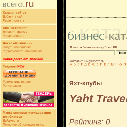
Каталог сайтов
Добавить сайт
Редактировать
Бизнес-каталог
Добавить фирму
Редактировать
Доска объявлений
Подать объявление
Поиск по Бизнес-каталогу Всего.RU
Редактировать объявление
Новая доска объявлений
Алфавитный указатель
А
Б
В
Г
Д
Е
Ж
З
И
К
Л
М
Н
О
П
Тендеры
NEW
Яхт-клубы
Разместить тендер
Регистрация
Yaht Trave
Маркетинговые исследования
для бизнеса
Рейтинг: 0
Дайджесты
Полезное об исследованиях