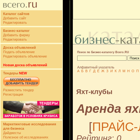
Каталог сайтов
Добавить сайт
Редактировать
Бизнес-каталог
Добавить фирму
Редактировать
Доска объявлений
Подать объявление
Поиск по Бизнес-каталогу Всего.RU
Редактировать объявление
Новая доска объявлений
Алфавитный указатель
А
Б
В
Г
Д
Е
Ж
З
И
К
Л
М
Н
О
П
Тендеры
NEW
Яхт-клубы
Разместить тендер
Регистрация
Аренда ях
[
ПРАЙС-
Маркетинговые исследования
для бизнеса
Дайджесты
Рейтинг: 0
Полезное об исследованиях