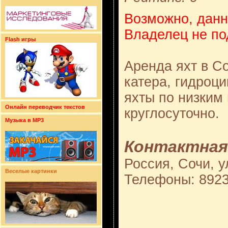
Возможно, данн
Владелец не по
Flash игры
Аренда яхт в Со
катера, гидроц
яхты по низким
Онлайн переводчик текстов
круглосуточно.
Музыка в MP3
Контактная
Россия, Сочи, у
Веселые картинки
Телефоны: 892